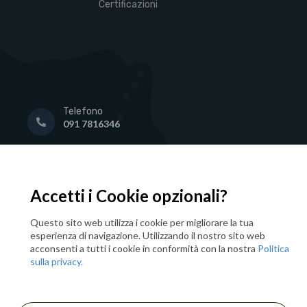
Certificazioni
Telefono
091 7816346
Email
info@prismed.it
Accetti i Cookie opzionali?
Social
Prismed su Instagram
Questo sito web utilizza i cookie per migliorare la tua
esperienza di navigazione. Utilizzando il nostro sito web
Social
acconsenti a tutti i cookie in conformità con la nostra
Politica
Prismed su Linkedin
sulla privacy.
Indirizzo
Piazza Stazione San Lorenzo 15, Palermo, 90146